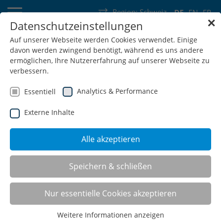
Region:
Schweiz
DE
EN
FR
✕
Datenschutzeinstellungen
Deutschland
Schweiz
Österreich
Belgien
Frankreich
Auf unserer Webseite werden Cookies verwendet. Einige
davon werden zwingend benötigt, während es uns andere
Luxemburg
Niederlande
Wallonie
ermöglichen, Ihre Nutzererfahrung auf unserer Webseite zu
verbessern.
Analytics & Performance
Essentiell
Externe Inhalte
SHOP
Alle akzeptieren
Reihenwerkbänke
Speichern & schließen
Nur essentielle Cookies akzeptieren
Weitere Informationen anzeigen