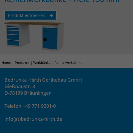
identifizieren. Die Daten werde lokal
auf unserem Server gespeichert und
sind damit externen Unternehmen
Produkt entdecken
unzugänglich.
Name
_pk_ref
Anbieter
Matomo
Home
Produkte
Werkbänke
Reihenwerkbänke
Laufzeit
6 Monate
Bedrunka+Hirth Gerätebau GmbH
Das Cookie wird von Matomo
Gießnaustr. 8
instralliert. Das Cookie wird verwendet,
D-78199 Bräunlingen
um Besucher-, Sitzungs- und
Kampagnendaten zu berechnen und
Telefon +49 771 9201-0
die Nutzung der Website für den
Analysebericht der Website zu
info(at)bedrunka-hirth.de
verfolgen. Die Cookies speichern
Zweck
Informationen anonym und weisen
eine randoly generierte Nummer zu,