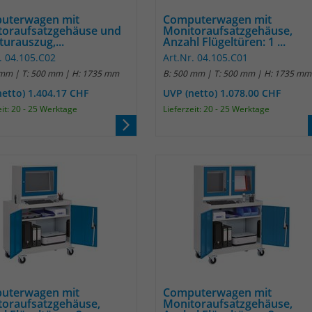
Name
_pk_ref
uterwagen mit
Computerwagen mit
toraufsatzgehäuse und
Monitoraufsatzgehäuse,
Anbieter
Matomo
turauszug,...
Anzahl Flügeltüren: 1 ...
. 04.105.C02
Art.Nr. 04.105.C01
Laufzeit
6 Monate
 mm | T: 500 mm | H: 1735 mm
B: 500 mm | T: 500 mm | H: 1735 mm
netto) 1.404.17 CHF
UVP (netto) 1.078.00 CHF
Das Cookie wird von Matomo instralliert. Das
eit: 20 - 25 Werktage
Lieferzeit: 20 - 25 Werktage
Cookie wird verwendet, um Besucher-,
Sitzungs- und Kampagnendaten zu
berechnen und die Nutzung der Website für
den Analysebericht der Website zu verfolgen.
Zweck
Die Cookies speichern Informationen anonym
und weisen eine randoly generierte Nummer
zu, um eindeutige Besucher zu identifizieren.
Die Daten werde lokal auf unserem Server
gespeichert und sind damit externen
Unternehmen unzugänglich.
uterwagen mit
Computerwagen mit
Name
_pk_ses
toraufsatzgehäuse,
Monitoraufsatzgehäuse,