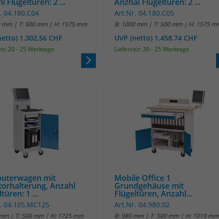
l Flügeltüren: 2 ...
Anzhal Flügeltüren: 2 ...
Anbieter
Matomo
. 04.180.C04
Art.Nr. 04.180.C05
0 mm | T: 500 mm | H: 1575 mm
B: 1000 mm | T: 500 mm | H: 1575 m
Laufzeit
30 Minuten
netto) 1.302.56 CHF
UVP (netto) 1.458.74 CHF
eit: 20 - 25 Werktage
Lieferzeit: 20 - 25 Werktage
Das Cookie wird genutzt um temporär
Zweck
Session Daten zu speichern
Name
_pk_cvar
Anbieter
Matomo
Laufzeit
30 Minuten
Das Cookie wird genutzt um temporär
Zweck
uterwagen mit
Mobile Office 1
Session Daten zu speichern
orhalterung, Anzahl
Grundgehäuse mit
türen: 1 ...
Flügeltüren, Anzahl...
r. 04.105.MC125
Art.Nr. 04.980.02
Name
_pk_hsr
 mm | T: 500 mm | H: 1725 mm
B: 980 mm | T: 500 mm | H: 1019 mm