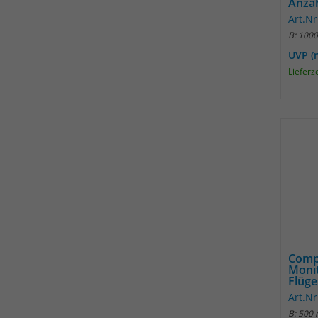
Anzah
Art.Nr
B: 100
UVP (
Lieferz
Comp
Monit
Flügel
Art.N
B: 500