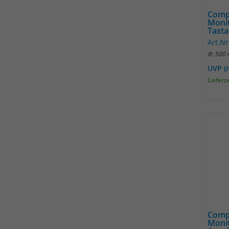
Comp
Moni
Tasta
Art.Nr
B: 500
UVP (
Lieferz
Comp
Moni