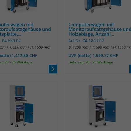
Laufzeit
1 Jahr
Name
_pk_id
Enthält die gewählten Tracking-Optin-
Zweck
Einstellungen.
Anbieter
Matomo
uterwagen mit
Computerwagen mit
toraufsatzgehäuse und
Monitoraufsatzgehäuse un
splatte,...
Holzablage, Anzahl...
Laufzeit
13 Monate
. 04.680.02
Art.Nr. 04.180.C07
 mm | T: 500 mm | H: 1600 mm
B: 1200 mm | T: 600 mm | H: 1660 m
Das Cookie wird von Matomo installiert. Das
Cookie wird verwendet, um Besucher-,
netto) 1.417.80 CHF
UVP (netto) 1.599.77 CHF
Sitzungs- und Kampagnendaten zu
eit: 20 - 25 Werktage
Lieferzeit: 20 - 25 Werktage
berechnen und die Nutzung der Website für
den Analysebericht der Website zu verfolgen.
Zweck
Die Cookies speichern Informationen anonym
und weisen eine randoly generierte Nummer
zu, um eindeutige Besucher zu identifizieren.
Die Daten werde lokal auf unserem Server
gespeichert und sind damit externen
Unternehmen unzugänglich.