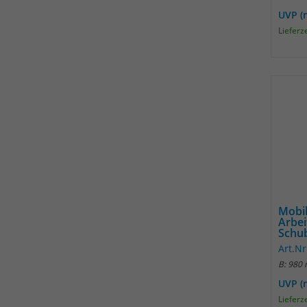
UVP (
Lieferz
Mobil
Arbei
Schub
Art.Nr
B: 980
UVP (
Lieferz