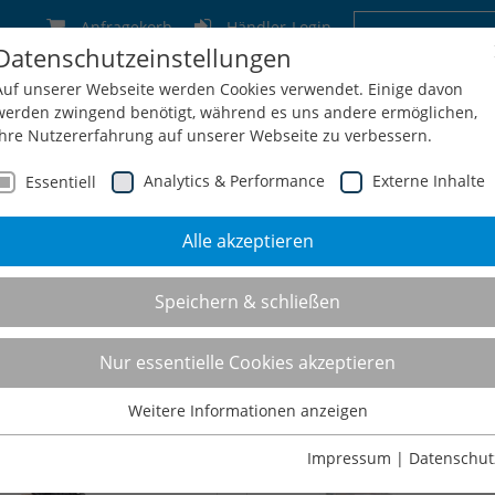
Anfragekorb
Händler-Login
Datenschutzeinstellungen
Deutschland
Schweiz
Österreich
Belgien
F
Auf unserer Webseite werden Cookies verwendet. Einige davon
werden zwingend benötigt, während es uns andere ermöglichen,
Ihre Nutzererfahrung auf unserer Webseite zu verbessern.
Analytics & Performance
Externe Inhalte
Essentiell
Alle akzeptieren
men
Service
Konfiguration
Shop
Kontakt
Speichern & schließen
bile Computer- Mess- u
Nur essentielle Cookies akzeptieren
Weitere Informationen anzeigen
Essentiell
Essentielle Cookies werden für grundlegende Funktionen der
Impressum
|
Datenschut
Webseite benötigt. Dadurch ist gewährleistet, dass die Webseite