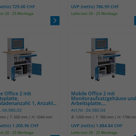
netto) 729.00 CHF
UVP (netto) 786.99 CHF
Anbieter
Matomo
eit: 20 - 25 Werktage
Lieferzeit: 20 - 25 Werktage
Laufzeit
30 Minuten
Das Cookie wird genutzt um temporär
Zweck
Session Daten zu speichern
Name
_pk_testcookie
Anbieter
Matomo
Laufzeit
wenige Sekunden
e Office 2 mit
Mobile Office 2 mit
tsplatte,
Monitoraufsatzgehäuse un
ladenanzahl: 1, Anzahl...
Arbeitsplatte,...
Das Cookie wird gesetzt um zu überprüfen
. 04.980.03
Art.Nr. 04.980.04
Zweck
ob der Browser erlaubt Cookies zu setzen. Es
 mm | T: 500 mm | H: 1044 mm
B: 1200 mm | T: 700 mm | H: 1796 m
wird direkt nach demTest wieder gelöscht.
netto) 1.200.96 CHF
UVP (netto) 1.884.84 CHF
eit: 20 - 25 Werktage
Lieferzeit: 20 - 25 Werktage