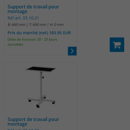
um eindeutige Besucher zu
Support de travail pour
montage
identifizieren. Die Daten werde lokal
Réf.art. 05.10.21
auf unserem Server gespeichert und
B: 660 mm | T: 660 mm | H: 0 mm
sind damit externen Unternehmen
unzugänglich.
Prix du marché (net) 183.95 EUR
Délai de livraison: 20 - 25 Jours
ouvrables
Name
_pk_ses
Anbieter
Matomo
Laufzeit
30 Minuten
Das Cookie wird genutzt um temporär
Zweck
Session Daten zu speichern
Name
_pk_cvar
Support de travail pour
montage
Anbieter
Matomo