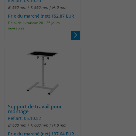
Réf.art. 05.10.20
B: 660 mm | T: 660 mm | H: 0 mm
Laufzeit
30 Minuten
Prix du marché (net) 152.87 EUR
Délai de livraison: 20 - 25 Jours
Das Cookie wird genutzt um temporär
ouvrables
Zweck
Session Daten zu speichern
Name
_pk_hsr
Anbieter
Matomo
Laufzeit
30 Minuten
Das Cookie wird genutzt um temporär
Zweck
Session Daten zu speichern
Support de travail pour
montage
Réf.art. 05.10.52
Name
_pk_testcookie
B: 600 mm | T: 600 mm | H: 0 mm
Prix du marché (net) 197.64 EUR