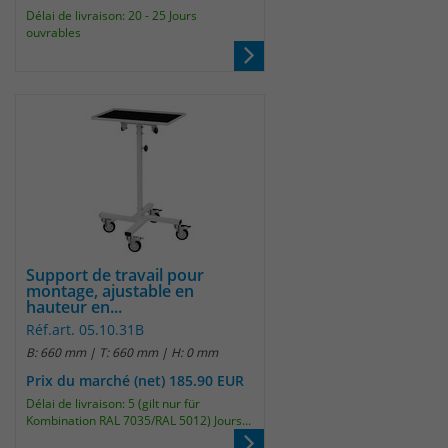
Anbieter
Matomo
Délai de livraison: 20 - 25 Jours
ouvrables
Laufzeit
wenige Sekunden
Das Cookie wird gesetzt um zu
überprüfen ob der Browser erlaubt
Zweck
Cookies zu setzen. Es wird direkt nach
demTest wieder gelöscht.
Support de travail pour
montage, ajustable en
hauteur en...
Réf.art. 05.10.31B
B: 660 mm | T: 660 mm | H: 0 mm
Prix du marché (net) 185.90 EUR
Délai de livraison: 5 (gilt nur für
Kombination RAL 7035/RAL 5012) Jours...