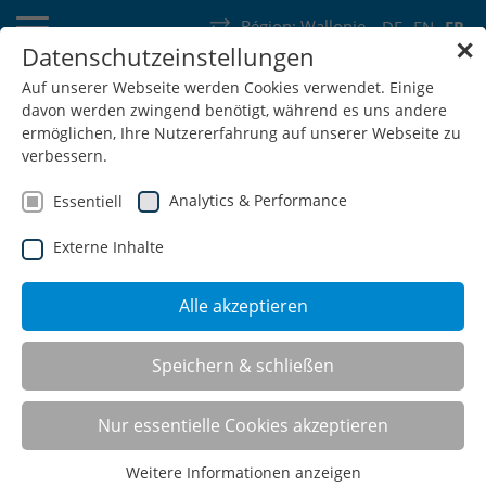
Région:
Wallonie
DE
EN
FR
✕
Datenschutzeinstellungen
Allemagne
Suisse
Autriche
Belgique
France
Luxembourg
Auf unserer Webseite werden Cookies verwendet. Einige
davon werden zwingend benötigt, während es uns andere
Pays-Bas
Wallonie
ermöglichen, Ihre Nutzererfahrung auf unserer Webseite zu
verbessern.
Analytics & Performance
Essentiell
Externe Inhalte
SHOP
Alle akzeptieren
Speichern & schließen
Support de montage de
travail
Nur essentielle Cookies akzeptieren
Weitere Informationen anzeigen