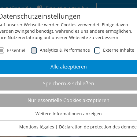
nier d'enquête
Connexion revendeur
Datenschutzeinstellungen
Allemagne
Suisse
Autriche
Belgi
Auf unserer Webseite werden Cookies verwendet. Einige davon
werden zwingend benötigt, während es uns andere ermöglichen,
Ihre Nutzererfahrung auf unserer Webseite zu verbessern.
Analytics & Performance
Externe Inhalte
Essentiell
Alle akzeptieren
treprise
Service
Configuration + Demande
Shop
Co
Speichern & schließen
Nur essentielle Cookies akzeptieren
Weitere Informationen anzeigen
Essentiell
Essentielle Cookies werden für grundlegende Funktionen der
Mentions légales
|
Déclaration de protection des donnée
Webseite benötigt. Dadurch ist gewährleistet, dass die Webseite