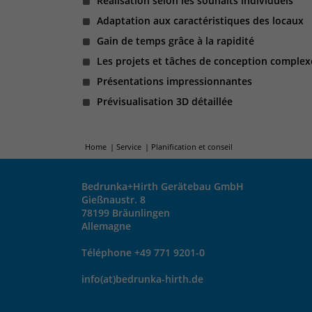
Réalisation selon les souhaits individuels
Adaptation aux caractéristiques des locaux
Gain de temps grâce à la rapidité
Les projets et tâches de conception complexes
Présentations impressionnantes
Prévisualisation 3D détaillée
Home
Service
Planification et conseil
Bedrunka+Hirth Gerätebau GmbH
Gießnaustr. 8
78199 Bräunlingen
Allemagne
Téléphone +49 771 9201-0
info(at)bedrunka-hirth.de