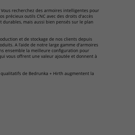
? Vous recherchez des armoires intelligentes pour
os précieux outils CNC avec des droits d'accès
 durables, mais aussi bien pensés sur le plan
oduction et de stockage de nos clients depuis
roduits. A l’aide de notre large gamme d'armoires
rons ensemble la meilleure configuration pour
 qui vous offrent une valeur ajoutée et donnent à
t qualitatifs de Bedrunka + Hirth augmentent la