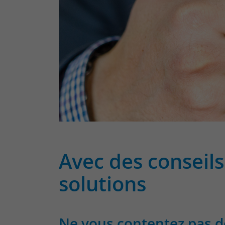
Avec des conseils
solutions
Ne vous contentez pas d