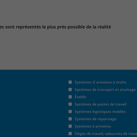
Name
_pk_ref
Anbieter
Matomo
 sont représentés le plus près possible de la réalité
Laufzeit
6 Monate
Das Cookie wird von Matomo instralliert. Das
Cookie wird verwendet, um Besucher-,
Sitzungs- und Kampagnendaten zu
berechnen und die Nutzung der Website für
den Analysebericht der Website zu verfolgen.
Zweck
Die Cookies speichern Informationen anonym
Systèmes d' armoires à tiroirs
und weisen eine randoly generierte Nummer
Systèmes de transport et stockage
zu, um eindeutige Besucher zu identifizieren.
Die Daten werde lokal auf unserem Server
Établis
gespeichert und sind damit externen
Systèmes de postes de travail
Unternehmen unzugänglich.
Systèmes logistiques mobiles
Systèmes de rayonnage
Systèmes à armoires
Name
_pk_ses
Sièges de travail, tabourets de trava