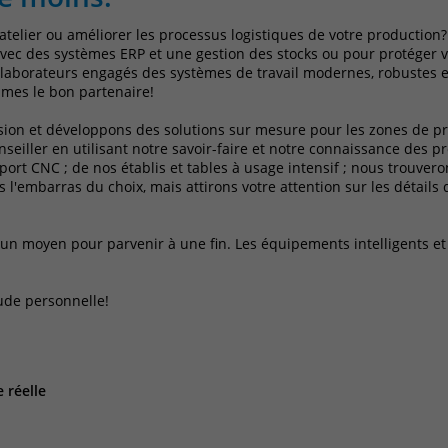
Laufzeit
1 Jahr
Name
_pk_id
 atelier ou améliorer les processus logistiques de votre production
Enthält die gewählten Tracking-Optin-
avec des systèmes ERP et une gestion des stocks ou pour protéger v
Zweck
Einstellungen.
laborateurs engagés des systèmes de travail modernes, robustes et
Anbieter
Matomo
mes le bon partenaire!
Laufzeit
13 Monate
sion et développons des solutions sur mesure pour les zones de pr
eiller en utilisant notre savoir-faire et notre connaissance des p
Das Cookie wird von Matomo installiert. Das
sport CNC ; de nos établis et tables à usage intensif ; nous trouve
s l'embarras du choix, mais attirons votre attention sur les détails
Cookie wird verwendet, um Besucher-,
Sitzungs- und Kampagnendaten zu
berechnen und die Nutzung der Website für
u'un moyen pour parvenir à une fin. Les équipements intelligents e
den Analysebericht der Website zu verfolgen.
Zweck
Die Cookies speichern Informationen anonym
und weisen eine randoly generierte Nummer
ude personnelle!
zu, um eindeutige Besucher zu identifizieren.
Die Daten werde lokal auf unserem Server
gespeichert und sind damit externen
Unternehmen unzugänglich.
 réelle