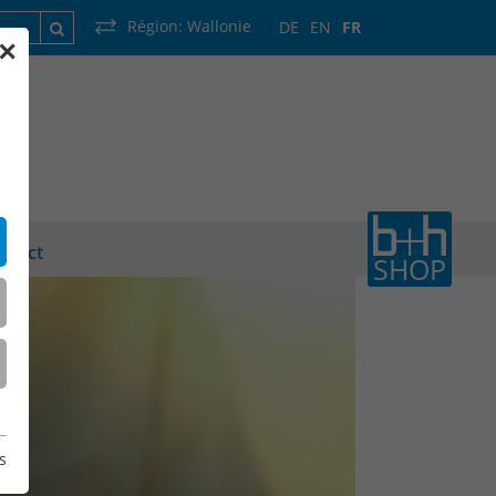
Région:
Wallonie
DE
EN
FR
✕
que
France
Luxembourg
Pays-Bas
Wallonie
ntact
SHOP
s