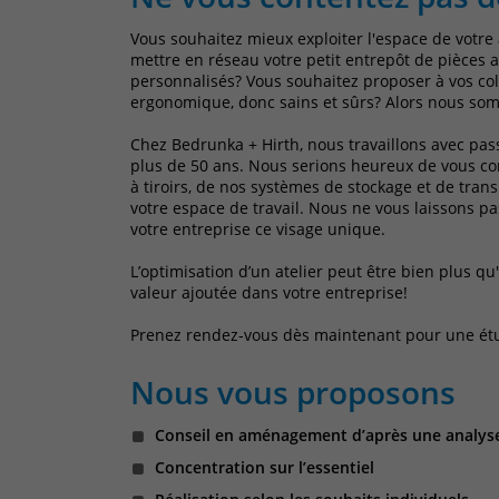
Vous souhaitez mieux exploiter l'espace de votre
mettre en réseau votre petit entrepôt de pièces 
personnalisés? Vous souhaitez proposer à vos col
ergonomique, donc sains et sûrs? Alors nous som
Chez Bedrunka + Hirth, nous travaillons avec pas
plus de 50 ans. Nous serions heureux de vous cons
à tiroirs, de nos systèmes de stockage et de tran
votre espace de travail. Nous ne vous laissons pa
votre entreprise ce visage unique.
L’optimisation d’un atelier peut être bien plus q
valeur ajoutée dans votre entreprise!
Prenez rendez-vous dès maintenant pour une ét
Nous vous proposons
Conseil en aménagement d’après une analyse
Concentration sur l’essentiel