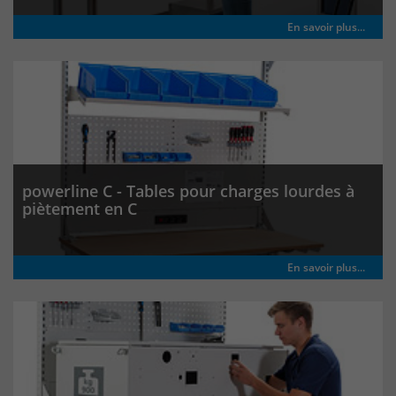
Anbieter
Matomo
En savoir plus...
Laufzeit
wenige Sekunden
Das Cookie wird gesetzt um zu
überprüfen ob der Browser erlaubt
Zweck
Cookies zu setzen. Es wird direkt nach
demTest wieder gelöscht.
powerline C - Tables pour charges lourdes à
piètement en C
En savoir plus...