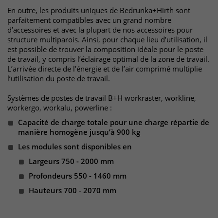
Websitebesucher für die Dauer des
En outre, les produits uniques de Bedrunka+Hirth sont
Besuchs der Webseite zu identifizieren.
parfaitement compatibles avec un grand nombre
Anbieter
TYPO3
d’accessoires et avec la plupart de nos accessoires pour
structure multiparois. Ainsi, pour chaque lieu d’utilisation, il
Laufzeit
1 Jahr
Name
_pk_id
est possible de trouver la composition idéale pour le poste
de travail, y compris l’éclairage optimal de la zone de travail.
Enthält die gewählten Tracking-Optin-
Anbieter
Matomo
L’arrivée directe de l’énergie et de l’air comprimé multiplie
Zweck
Einstellungen.
l’utilisation du poste de travail.
Laufzeit
13 Monate
Systèmes de postes de travail B+H workraster, workline,
workergo, workalu, powerline :
Das Cookie wird von Matomo installiert.
Capacité de charge totale pour une charge répartie de
Das Cookie wird verwendet, um
manière homogène jusqu’à 900 kg
Besucher-, Sitzungs- und
Kampagnendaten zu berechnen und
Les modules sont disponibles en
die Nutzung der Website für den
Largeurs 750 - 2000 mm
Analysebericht der Website zu
Profondeurs 550 - 1460 mm
verfolgen. Die Cookies speichern
Zweck
Informationen anonym und weisen
Hauteurs 700 - 2070 mm
eine randoly generierte Nummer zu,
um eindeutige Besucher zu