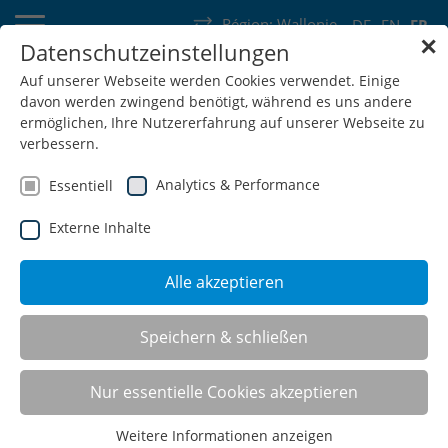
Région:
Wallonie
DE
EN
FR
✕
Datenschutzeinstellungen
Allemagne
Suisse
Autriche
Belgique
France
Luxembourg
Auf unserer Webseite werden Cookies verwendet. Einige
davon werden zwingend benötigt, während es uns andere
Pays-Bas
Wallonie
ermöglichen, Ihre Nutzererfahrung auf unserer Webseite zu
verbessern.
Analytics & Performance
Essentiell
Externe Inhalte
SHOP
Alle akzeptieren
Systèmes de postes de travail
Speichern & schließen
Nur essentielle Cookies akzeptieren
Solutions pour votre aménagement :
Weitere Informationen anzeigen