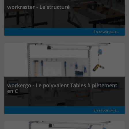
um eindeutige Besucher zu
workraster - Le structuré
identifizieren. Die Daten werde lokal
auf unserem Server gespeichert und
sind damit externen Unternehmen
unzugänglich.
En savoir plus...
Name
_pk_ses
Anbieter
Matomo
Laufzeit
30 Minuten
workergo - Le polyvalent Tables à piètement
Das Cookie wird genutzt um temporär
en C
Zweck
Session Daten zu speichern
En savoir plus...
Name
_pk_cvar
Anbieter
Matomo