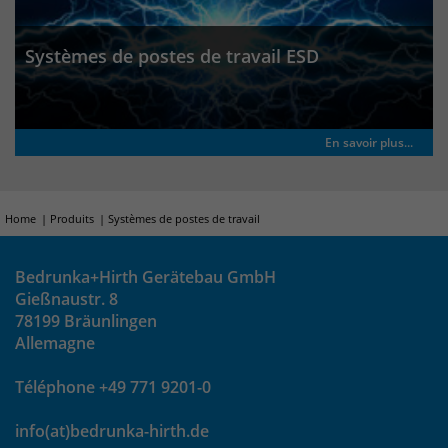
Systèmes de postes de travail ESD
En savoir plus...
Home
Produits
Systèmes de postes de travail
Bedrunka+Hirth Gerätebau GmbH
Gießnaustr. 8
78199 Bräunlingen
Allemagne
Téléphone +49 771 9201-0
info(at)bedrunka-hirth.de