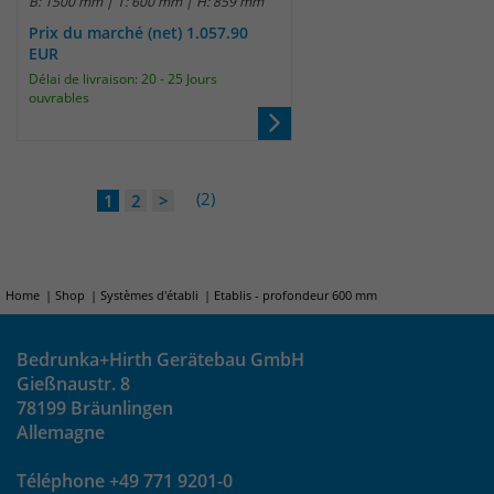
B: 1500 mm | T: 600 mm | H: 859 mm
Prix du marché (net) 1.057.90
EUR
Délai de livraison: 20 - 25 Jours
ouvrables
(2)
1
2
>
Home
Shop
Systèmes d'établi
Etablis - profondeur 600 mm
Bedrunka+Hirth Gerätebau GmbH
Gießnaustr. 8
78199 Bräunlingen
Allemagne
Téléphone +49 771 9201-0