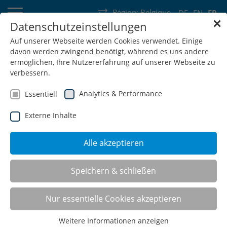
Région:
Belgique
DE
EN
FR
✕
Datenschutzeinstellungen
Allemagne
Suisse
Autriche
Belgique
France
Luxembourg
Auf unserer Webseite werden Cookies verwendet. Einige
davon werden zwingend benötigt, während es uns andere
Pays-Bas
Wallonie
ermöglichen, Ihre Nutzererfahrung auf unserer Webseite zu
verbessern.
Analytics & Performance
Essentiell
Externe Inhalte
SHOP
Alle akzeptieren
Speichern & schließen
Etablis - profondeur 600
mm
Nur essentielle Cookies akzeptieren
Weitere Informationen anzeigen