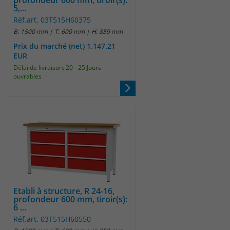
profondeur 600 mm, tiroir(s):
5,...
Réf.art. 03T515H60375
B: 1500 mm | T: 600 mm | H: 859 mm
Prix du marché (net) 1.147.21
EUR
Délai de livraison: 20 - 25 Jours
ouvrables
Etabli à structure, R 24-16,
profondeur 600 mm, tiroir(s):
6 ...
Réf.art. 03T515H60550