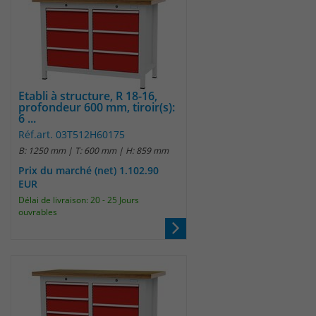
Etabli à structure, R 18-16,
profondeur 600 mm, tiroir(s):
6 ...
Réf.art. 03T512H60175
B: 1250 mm | T: 600 mm | H: 859 mm
Prix du marché (net) 1.102.90
EUR
Délai de livraison: 20 - 25 Jours
ouvrables