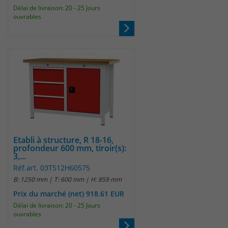
Anbieter
Matomo
Délai de livraison: 20 - 25 Jours
ouvrables
Laufzeit
wenige Sekunden
Das Cookie wird gesetzt um zu
überprüfen ob der Browser erlaubt
Zweck
Cookies zu setzen. Es wird direkt nach
demTest wieder gelöscht.
Etabli à structure, R 18-16,
profondeur 600 mm, tiroir(s):
3,...
Réf.art. 03T512H60575
B: 1250 mm | T: 600 mm | H: 859 mm
Prix du marché (net) 918.61 EUR
Délai de livraison: 20 - 25 Jours
ouvrables