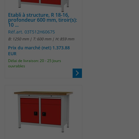
identifizieren. Die Daten werde lokal
auf unserem Server gespeichert und
sind damit externen Unternehmen
Etabli à structure, R 18-16,
profondeur 600 mm, tiroir(s):
unzugänglich.
10 ...
Réf.art. 03T512H60675
B: 1250 mm | T: 600 mm | H: 859 mm
Name
_pk_ref
Prix du marché (net) 1.373.88
EUR
Anbieter
Matomo
Délai de livraison: 20 - 25 Jours
ouvrables
Laufzeit
6 Monate
Das Cookie wird von Matomo
instralliert. Das Cookie wird verwendet,
um Besucher-, Sitzungs- und
Kampagnendaten zu berechnen und
die Nutzung der Website für den
Analysebericht der Website zu
verfolgen. Die Cookies speichern
Zweck
Informationen anonym und weisen
eine randoly generierte Nummer zu,