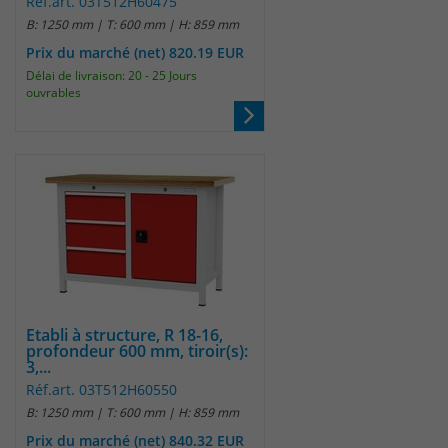
Réf.art. 03T512H60475
B: 1250 mm | T: 600 mm | H: 859 mm
Laufzeit
30 Minuten
Prix du marché (net) 820.19 EUR
Délai de livraison: 20 - 25 Jours
Das Cookie wird genutzt um temporär
ouvrables
Zweck
Session Daten zu speichern
Name
_pk_hsr
Anbieter
Matomo
Laufzeit
30 Minuten
Das Cookie wird genutzt um temporär
Zweck
Etabli à structure, R 18-16,
Session Daten zu speichern
profondeur 600 mm, tiroir(s):
3,...
Réf.art. 03T512H60550
Name
_pk_testcookie
B: 1250 mm | T: 600 mm | H: 859 mm
Prix du marché (net) 840.32 EUR