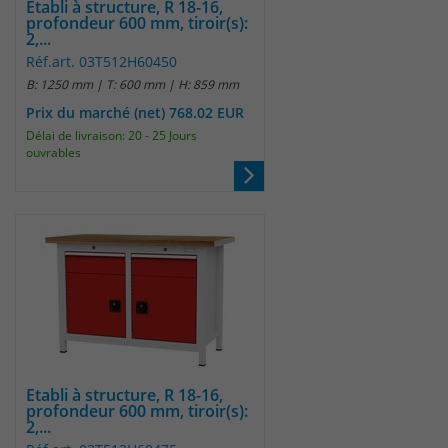
Etabli à structure, R 18-16,
um eindeutige Besucher zu
profondeur 600 mm, tiroir(s):
2,...
identifizieren. Die Daten werde lokal
Réf.art. 03T512H60450
auf unserem Server gespeichert und
B: 1250 mm | T: 600 mm | H: 859 mm
sind damit externen Unternehmen
unzugänglich.
Prix du marché (net) 768.02 EUR
Délai de livraison: 20 - 25 Jours
ouvrables
Name
_pk_ses
Anbieter
Matomo
Laufzeit
30 Minuten
Das Cookie wird genutzt um temporär
Zweck
Session Daten zu speichern
Etabli à structure, R 18-16,
Name
_pk_cvar
profondeur 600 mm, tiroir(s):
2,...
Anbieter
Matomo