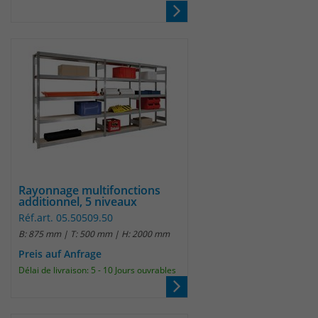
Anbieter
Matomo
Laufzeit
wenige Sekunden
Das Cookie wird gesetzt um zu
überprüfen ob der Browser erlaubt
Zweck
Cookies zu setzen. Es wird direkt nach
demTest wieder gelöscht.
Rayonnage multifonctions
additionnel, 5 niveaux
Réf.art. 05.50509.50
B: 875 mm | T: 500 mm | H: 2000 mm
Preis auf Anfrage
Délai de livraison: 5 - 10 Jours ouvrables