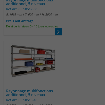
Rayonnage multifonctions
additionnel, 5 niveaux
um eindeutige Besucher zu
Réf.art. 05.50517.60
identifizieren. Die Daten werde lokal
B: 1695 mm | T: 600 mm | H: 2000 mm
auf unserem Server gespeichert und
sind damit externen Unternehmen
Preis auf Anfrage
unzugänglich.
Délai de livraison: 5 - 10 Jours ouvrables
Name
_pk_ses
Anbieter
Matomo
Laufzeit
30 Minuten
Das Cookie wird genutzt um temporär
Zweck
Session Daten zu speichern
Rayonnage multifonctions
Name
_pk_cvar
additionnel, 5 niveaux
Réf.art. 05.50513.40
Anbieter
Matomo