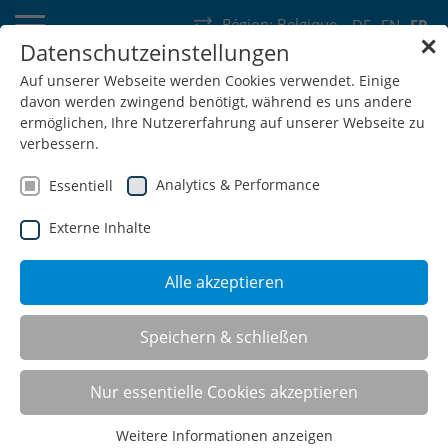
Région:
Belgique
DE
EN
FR
✕
Datenschutzeinstellungen
Allemagne
Suisse
Autriche
Belgique
France
Luxembourg
Auf unserer Webseite werden Cookies verwendet. Einige
davon werden zwingend benötigt, während es uns andere
Pays-Bas
Wallonie
ermöglichen, Ihre Nutzererfahrung auf unserer Webseite zu
verbessern.
Analytics & Performance
Essentiell
Externe Inhalte
SHOP
Alle akzeptieren
Speichern & schließen
Rayonnage multifonctions
Nur essentielle Cookies akzeptieren
Weitere Informationen anzeigen