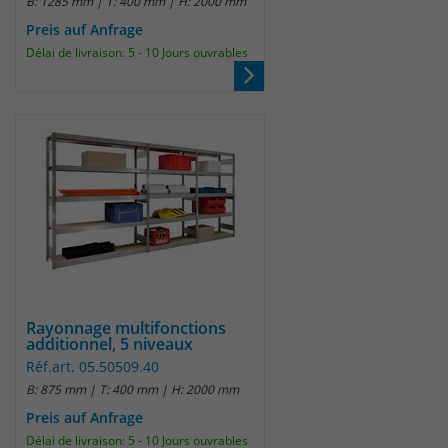
B: 1285 mm | T: 400 mm | H: 2000 mm
Preis auf Anfrage
Laufzeit
30 Minuten
Délai de livraison: 5 - 10 Jours ouvrables
Das Cookie wird genutzt um temporär
Zweck
Session Daten zu speichern
Name
_pk_hsr
Anbieter
Matomo
Laufzeit
30 Minuten
Das Cookie wird genutzt um temporär
Zweck
Rayonnage multifonctions
Session Daten zu speichern
additionnel, 5 niveaux
Réf.art. 05.50509.40
B: 875 mm | T: 400 mm | H: 2000 mm
Name
_pk_testcookie
Preis auf Anfrage
Délai de livraison: 5 - 10 Jours ouvrables