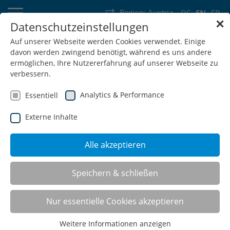
Region:
Austria
DE
EN
FR
✕
Datenschutzeinstellungen
Germany
Switzerland
Austria
Belgium
France
Auf unserer Webseite werden Cookies verwendet. Einige
davon werden zwingend benötigt, während es uns andere
Luxembourg
Netherlands
Wallonia
ermöglichen, Ihre Nutzererfahrung auf unserer Webseite zu
verbessern.
Analytics & Performance
Essentiell
Externe Inhalte
SHOP
Alle akzeptieren
Speichern & schließen
Multi-purpose shelving
Nur essentielle Cookies akzeptieren
Weitere Informationen anzeigen