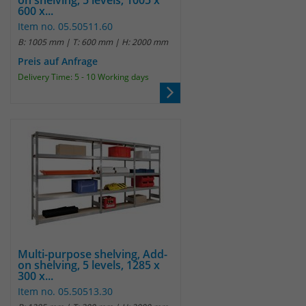
on shelving, 5 levels, 1005 x
600 x...
um eindeutige Besucher zu
Item no. 05.50511.60
identifizieren. Die Daten werde lokal
B: 1005 mm | T: 600 mm | H: 2000 mm
auf unserem Server gespeichert und
sind damit externen Unternehmen
Preis auf Anfrage
unzugänglich.
Delivery Time: 5 - 10 Working days
Name
_pk_ses
Anbieter
Matomo
Laufzeit
30 Minuten
Das Cookie wird genutzt um temporär
Zweck
Session Daten zu speichern
Multi-purpose shelving, Add-
on shelving, 5 levels, 1285 x
Name
_pk_cvar
300 x...
Item no. 05.50513.30
Anbieter
Matomo