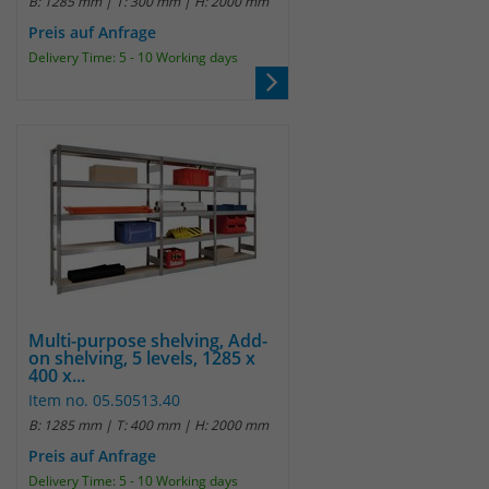
B: 1285 mm | T: 300 mm | H: 2000 mm
Preis auf Anfrage
Laufzeit
30 Minuten
Delivery Time: 5 - 10 Working days
Das Cookie wird genutzt um temporär
Zweck
Session Daten zu speichern
Name
_pk_hsr
Anbieter
Matomo
Laufzeit
30 Minuten
Multi-purpose shelving, Add-
Das Cookie wird genutzt um temporär
Zweck
on shelving, 5 levels, 1285 x
Session Daten zu speichern
400 x...
Item no. 05.50513.40
B: 1285 mm | T: 400 mm | H: 2000 mm
Name
_pk_testcookie
Preis auf Anfrage
Delivery Time: 5 - 10 Working days