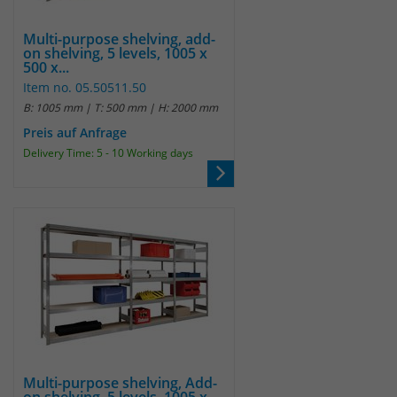
identifizieren. Die Daten werde lokal
auf unserem Server gespeichert und
Multi-purpose shelving, add-
sind damit externen Unternehmen
on shelving, 5 levels, 1005 x
unzugänglich.
500 x...
Item no. 05.50511.50
B: 1005 mm | T: 500 mm | H: 2000 mm
Name
_pk_ref
Preis auf Anfrage
Delivery Time: 5 - 10 Working days
Anbieter
Matomo
Laufzeit
6 Monate
Das Cookie wird von Matomo
instralliert. Das Cookie wird verwendet,
um Besucher-, Sitzungs- und
Kampagnendaten zu berechnen und
die Nutzung der Website für den
Analysebericht der Website zu
verfolgen. Die Cookies speichern
Zweck
Informationen anonym und weisen
Multi-purpose shelving, Add-
eine randoly generierte Nummer zu,