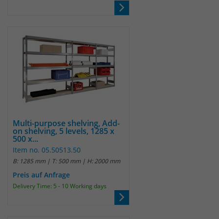
Anbieter
Matomo
Laufzeit
wenige Sekunden
Das Cookie wird gesetzt um zu
überprüfen ob der Browser erlaubt
Zweck
Cookies zu setzen. Es wird direkt nach
demTest wieder gelöscht.
Multi-purpose shelving, Add-
on shelving, 5 levels, 1285 x
500 x...
Item no. 05.50513.50
B: 1285 mm | T: 500 mm | H: 2000 mm
Preis auf Anfrage
Delivery Time: 5 - 10 Working days