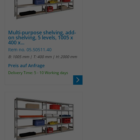
Websitebesucher für die Dauer des
Besuchs der Webseite zu identifizieren.
Anbieter
TYPO3
Laufzeit
1 Jahr
Name
_pk_id
Multi-purpose shelving, add-
on shelving, 5 levels, 1005 x
Enthält die gewählten Tracking-Optin-
400 x...
Anbieter
Matomo
Zweck
Einstellungen.
Item no. 05.50511.40
B: 1005 mm | T: 400 mm | H: 2000 mm
Laufzeit
13 Monate
Preis auf Anfrage
Das Cookie wird von Matomo installiert.
Delivery Time: 5 - 10 Working days
Das Cookie wird verwendet, um
Besucher-, Sitzungs- und
Kampagnendaten zu berechnen und
die Nutzung der Website für den
Analysebericht der Website zu
verfolgen. Die Cookies speichern
Zweck
Informationen anonym und weisen
eine randoly generierte Nummer zu,
um eindeutige Besucher zu