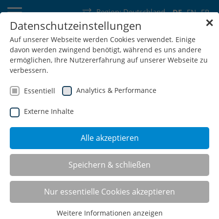
Region:
Deutschland
DE
EN
FR
✕
Datenschutzeinstellungen
Deutschland
Schweiz
Österreich
Belgien
Frankreich
Auf unserer Webseite werden Cookies verwendet. Einige
davon werden zwingend benötigt, während es uns andere
Luxemburg
Niederlande
Wallonie
ermöglichen, Ihre Nutzererfahrung auf unserer Webseite zu
verbessern.
Analytics & Performance
Essentiell
Externe Inhalte
SHOP
Alle akzeptieren
Speichern & schließen
Multi-Wand-Aufbau
Nur essentielle Cookies akzeptieren
Weitere Informationen anzeigen