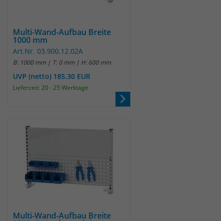
identifizieren. Die Daten werde lokal
auf unserem Server gespeichert und
sind damit externen Unternehmen
Multi-Wand-Aufbau Breite
unzugänglich.
1000 mm
Art.Nr. 03.900.12.02A
B: 1000 mm | T: 0 mm | H: 600 mm
Name
_pk_ref
UVP (netto) 185.30 EUR
Lieferzeit: 20 - 25 Werktage
Anbieter
Matomo
Laufzeit
6 Monate
Das Cookie wird von Matomo
instralliert. Das Cookie wird verwendet,
um Besucher-, Sitzungs- und
Kampagnendaten zu berechnen und
die Nutzung der Website für den
Analysebericht der Website zu
verfolgen. Die Cookies speichern
Zweck
Informationen anonym und weisen
Multi-Wand-Aufbau Breite
eine randoly generierte Nummer zu,