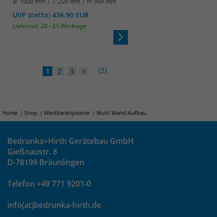
B: 1000 mm | T: 220 mm | H: 950 mm
UVP (netto) 436.90 EUR
Lieferzeit: 20 - 25 Werktage
(3)
1
2
3
>
Home
Shop
Werkbanksysteme
Multi-Wand-Aufbau
Bedrunka+Hirth Gerätebau GmbH
Gießnaustr. 8
D-78199 Bräunlingen
Telefon +49 771 9201-0
info(at)bedrunka-hirth.de