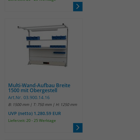
Anbieter
Matomo
Laufzeit
wenige Sekunden
Das Cookie wird gesetzt um zu
überprüfen ob der Browser erlaubt
Zweck
Cookies zu setzen. Es wird direkt nach
demTest wieder gelöscht.
Multi-Wand-Aufbau Breite
1500 mit Obergestell
Art.Nr. 03.900.14.16
B: 1500 mm | T: 750 mm | H: 1250 mm
UVP (netto) 1.280.59 EUR
Lieferzeit: 20 - 25 Werktage