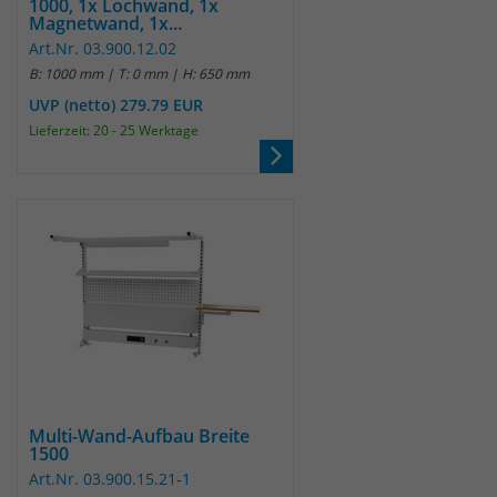
1000, 1x Lochwand, 1x
Magnetwand, 1x...
um eindeutige Besucher zu
identifizieren. Die Daten werde lokal
Art.Nr. 03.900.12.02
auf unserem Server gespeichert und
B: 1000 mm | T: 0 mm | H: 650 mm
sind damit externen Unternehmen
UVP (netto) 279.79 EUR
unzugänglich.
Lieferzeit: 20 - 25 Werktage
Name
_pk_ses
Anbieter
Matomo
Laufzeit
30 Minuten
Das Cookie wird genutzt um temporär
Zweck
Session Daten zu speichern
Multi-Wand-Aufbau Breite
Name
_pk_cvar
1500
Art.Nr. 03.900.15.21-1
Anbieter
Matomo