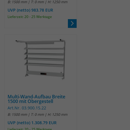
B: 1500 mm | T: 0 mm | H: 1250 mm
UVP (netto) 983.78 EUR
Laufzeit
30 Minuten
Lieferzeit: 20 - 25 Werktage
Das Cookie wird genutzt um temporär
Zweck
Session Daten zu speichern
Name
_pk_hsr
Anbieter
Matomo
Laufzeit
30 Minuten
Das Cookie wird genutzt um temporär
Zweck
Multi-Wand-Aufbau Breite
Session Daten zu speichern
1500 mit Obergestell
Art.Nr. 03.900.15.22
B: 1500 mm | T: 0 mm | H: 1250 mm
Name
_pk_testcookie
UVP (netto) 1.308.79 EUR
Lieferzeit: 20 - 25 Werktage